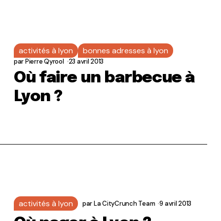
activités à lyon
bonnes adresses à lyon
par
Pierre Qyrool
23 avril 2013
Où faire un barbecue à
Lyon ?
activités à lyon
par
La CityCrunch Team
9 avril 2013