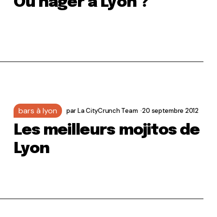
Où nager à Lyon ?
bars à lyon
par
La CityCrunch Team
20 septembre 2012
Les meilleurs mojitos de
Lyon