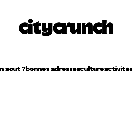
en août ?
bonnes adresses
culture
activité