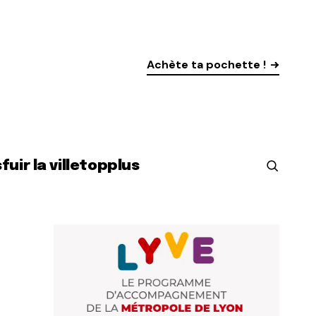
Achète ta pochette !
s
fuir la ville
top
plus