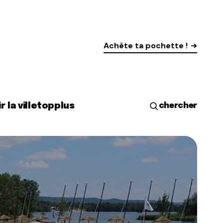
Achète ta pochette !
r la ville
top
plus
chercher