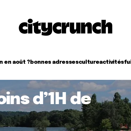
n en août ?
bonnes adresses
culture
activités
fui
oins d’1H de