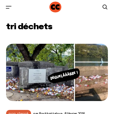
tri déchets
non classé
par
Rockknittalova
8 février 2016