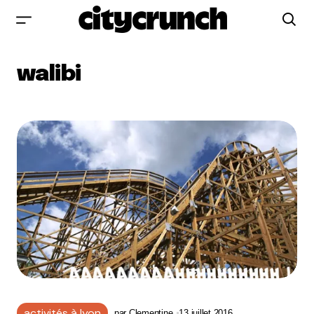
walibi
activités à lyon
par
Clementine
13 juillet 2016