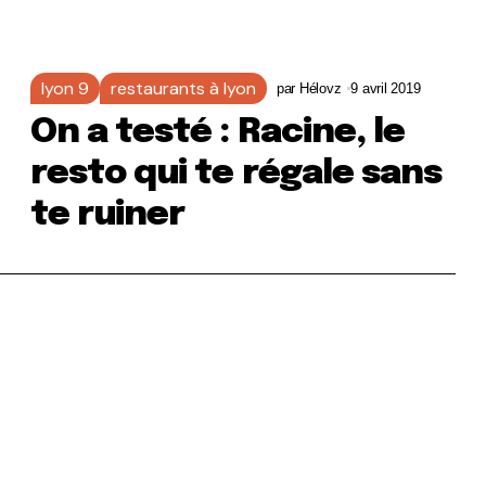
lyon 9
restaurants à lyon
par
Hélovz
9 avril 2019
On a testé : Racine, le
resto qui te régale sans
te ruiner