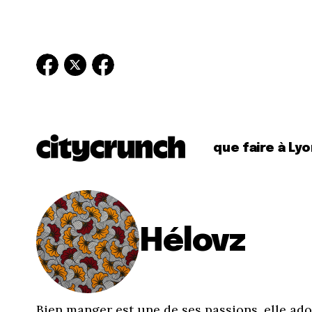
que faire à Lyo
Hélovz
Bien manger est une de ses passions, elle ad