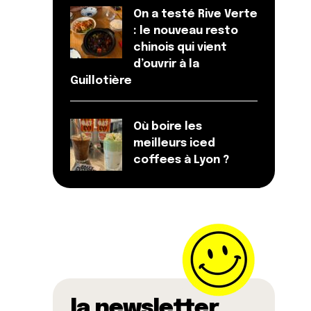
On a testé Rive Verte
: le nouveau resto
chinois qui vient
d’ouvrir à la
Guillotière
Où boire les
meilleurs iced
coffees à Lyon ?
la newsletter