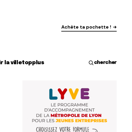
Achète ta pochette !
r la ville
top
plus
chercher