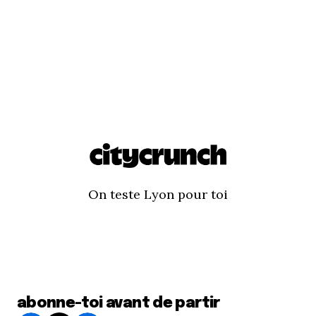
On teste Lyon pour toi
abonne-toi avant de partir