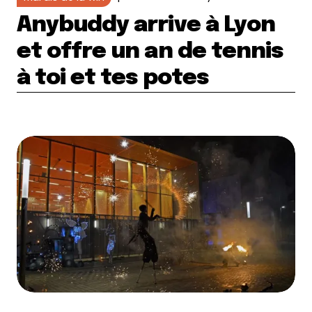
Anybuddy arrive à Lyon
et offre un an de tennis
à toi et tes potes