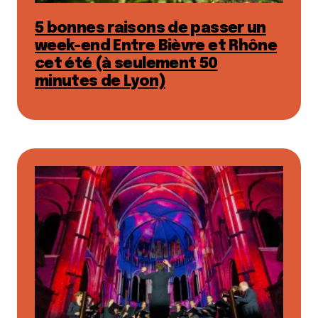
5 bonnes raisons de passer un
week-end Entre Bièvre et Rhône
cet été (à seulement 50
minutes de Lyon)