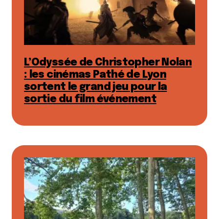
L’Odyssée de Christopher Nolan
: les cinémas Pathé de Lyon
sortent le grand jeu pour la
sortie du film événement