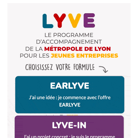
Votre adresse e-mail ne sera pas publiée.
Les
champs obligatoires sont indiqués avec
*
Prévenez-moi de tous les nouveaux commentaires
par e-mail.
Name
*
E-mail
*
Dis-nous tout
*