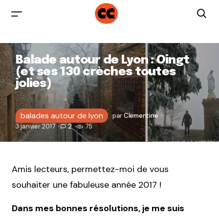
Balade autour de Lyon : Oingt
(et ses 130 crèches toutes
jolies)
balades autour de lyon
par
Clementine
3 janvier 2017
2
75
Amis lecteurs, permettez-moi de vous
souhaiter une fabuleuse année 2017 !
Dans mes bonnes résolutions, je me suis