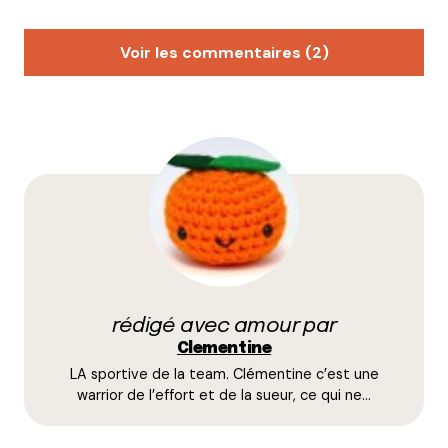
Voir les commentaires (2)
Cathytutu
3 janvier 2017 à 18 h 25 min
Vue le froid qu’il fait en ce moment (et l’état de mes
pneus…) on ira voir ça l’année prochaine ?
Bonne année et bonne santé pour nous faire
découvrir pleins de sorties sympa autour de Lyon ??
Répondre
Rocka
10 janvier 2017 à 10 h 12 min
rédigé avec amour par
Clementine
Waouh ! Merci pour la découverte Clém ! Et la
LA sportive de la team. Clémentine c’est une
crèche tricotée me donnerait presque envie de m’y
warrior de l’effort et de la sueur, ce qui ne…
mettre aussi
Répondre