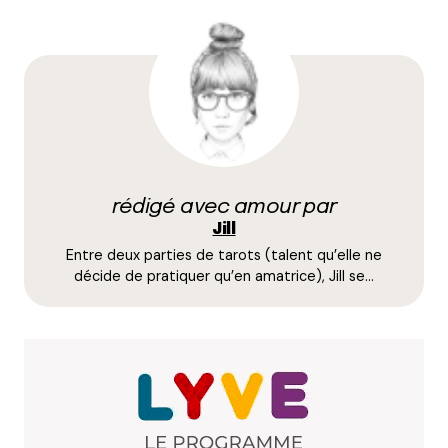
Oh ça me tente trooop merci pour cette
découverte !!
Répondre
Votre adresse e-mail ne sera pas publiée.
Les
champs obligatoires sont indiqués avec
*
rédigé avec amour par
Jill
Entre deux parties de tarots (talent qu’elle ne
Prévenez-moi de tous les nouveaux commentaires
décide de pratiquer qu’en amatrice), Jill se…
par e-mail.
Name
*
E-mail
*