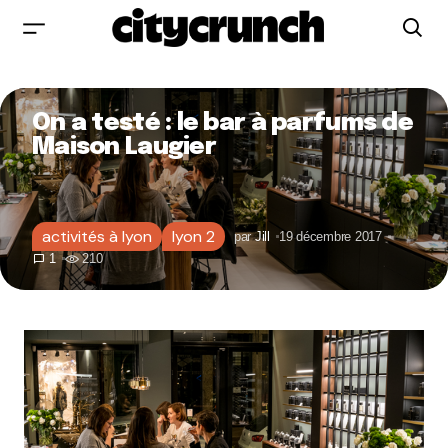
On a testé : le bar à parfums de
Maison Laugier
activités à lyon
lyon 2
par
Jill
19 décembre 2017
1
210