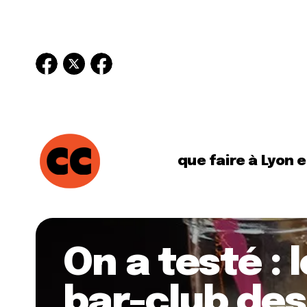
que faire à Lyon 
On a testé : 
bar-club des