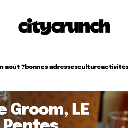
en août ?
bonnes adresses
culture
activité
le Groom, LE
 Pentes