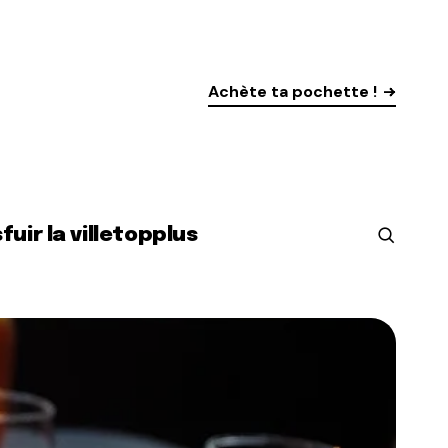
Achète ta pochette !
s
fuir la ville
top
plus