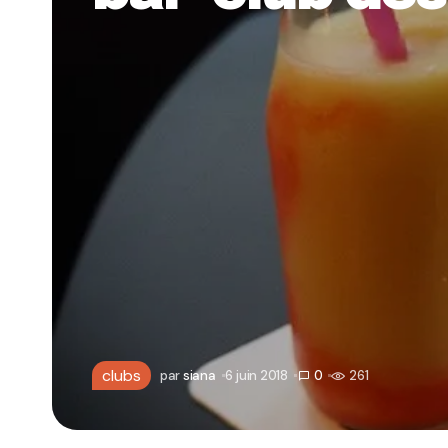
clubs
par
siana
6 juin 2018
0
261