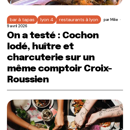
bar à tapas
lyon 4
restaurants à lyon
par
Milie
9 avril 2026
On a testé : Cochon
Iodé, huître et
charcuterie sur un
même comptoir Croix-
Roussien