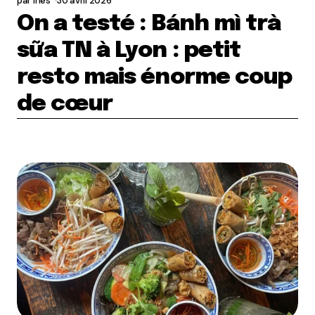
par
ines
30 avril 2026
On a testé : Bánh mì trà
sữa TN à Lyon : petit
resto mais énorme coup
de cœur