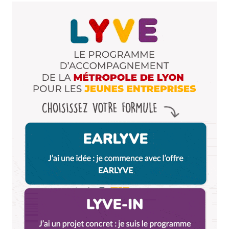
Prévenez-moi de tous les nouveaux commentaires
par e-mail.
Name
*
E-mail
*
Dis-nous tout
*
Enregistrer mon nom, mon e-mail et mon site dans le