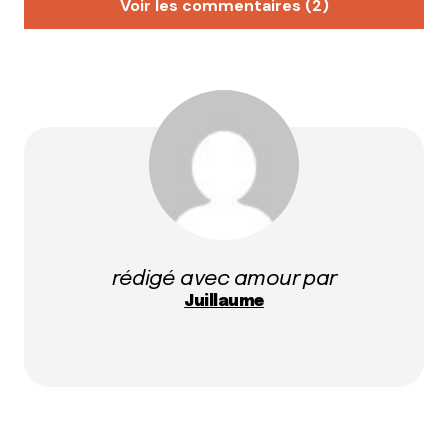
Voir les commentaires (2)
ludo
3 novembre 2012 à 23 h 57 min
allez zou cheval nous voila !
Répondre
ludo
5 novembre 2012 à 1 h 55 min
ouais ben le salon du cheval bof….sauf si on est pété
de tune…c’est pas ma conception de l’amour du
rédigé avec amour par
cheval…
Juillaume
Répondre
Votre adresse e-mail ne sera pas publiée.
Les
champs obligatoires sont indiqués avec
*