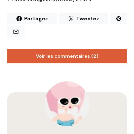
Partagez
Tweetez
Voir les commentaires (2)
Solenne L.
17 octobre 2019 à 18 h 55 min
Chère Milie,
merci pour votre article pétillant !
Je me permets une petite rectification : l’Ardèche
figure bien sur la carte des terroirs sous
l’appellation « Vivarais ». Vive les marrons
(chauvinisme didactique assumé) !
Solenne