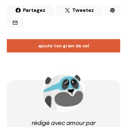
Partagez
Tweetez
ajoute ton grain de sel
Votre adresse e-mail ne sera pas publiée.
Les
champs obligatoires sont indiqués avec
*
Prévenez-moi de tous les nouveaux commentaires
par e-mail.
rédigé avec amour par
Name
*