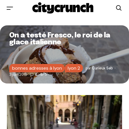
On a testé Fresco, le roi de la
glace italienne
bonnes adresses à lyon
lyon 2
par
Curieux Seb
3 juin 2019
4
5