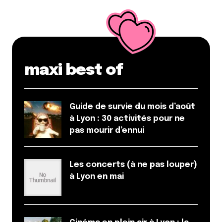
par e-mail.
Name
*
maxi best of
E-mail
*
Guide de survie du mois d’août
Dis-nous tout
*
à Lyon : 30 activités pour ne
pas mourir d’ennui
Les concerts (à ne pas louper)
à Lyon en mai
Enregistrer mon nom, mon e-mail et mon site dans le
navigateur pour mon prochain commentaire.