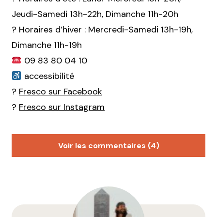
Jeudi-Samedi 13h-22h, Dimanche 11h-20h
? Horaires d’hiver : Mercredi-Samedi 13h-19h,
Dimanche 11h-19h
09 83 80 04 10
accessibilité
?
Fresco sur Facebook
?
Fresco sur Instagram
Voir les commentaires (4)
Romus
5 juin 2019 à 14 h 08 min
Oui fresco est très intéressant, mais il faudrait aller
tester la vraie et là divine glace italienne !!
Celle dont on se souvient du goût pendant des