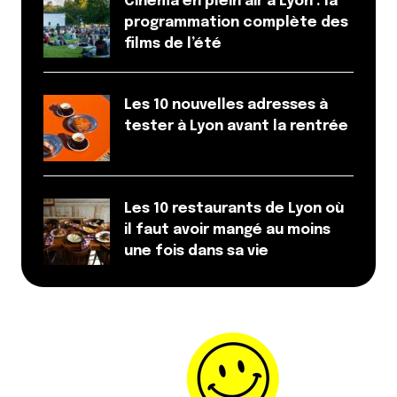
Cinéma en plein air à Lyon : la
programmation complète des
Et bim !
films de l’été
Les 10 nouvelles adresses à
tester à Lyon avant la rentrée
Les 10 restaurants de Lyon où
il faut avoir mangé au moins
une fois dans sa vie