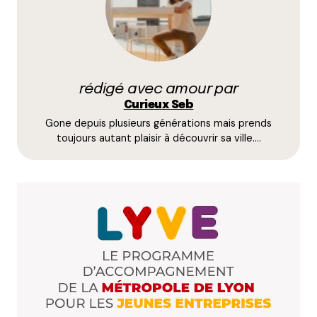
années.
Au pied du Vatican il a de très bonnes adresses.
Répondre
rédigé avec amour par
Curieux Seb
Curieux Seb
6 juin 2019 à 17 h 21 min
Gone depuis plusieurs générations mais prends
ça donne également très envie en effet. Mais
toujours autant plaisir à découvrir sa ville.…
plus difficile d’accès en trottinette électrique
depuis Bellecour
Répondre
Simon
5 juin 2019 à 15 h 07 min
Cool l’article, ça donne envie ! Juste une remarque
sur la forme : ce serait cool d’avoir un petit module
type google maps sur la page de l’article pour
visualiser d’un coup d’oeil où c’est situé !