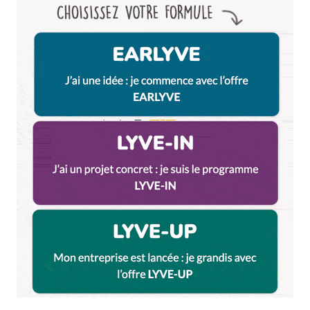
Répondre
Curieux Seb
6 juin 2019 à 17 h 23 min
Il y a un plan interactif sur le site répertoriant
nos adresses testées
https://lyon.citycrunch.fr/cartes-des-
adresses-testees-et-approuvees-par-
citycrunch/
Répondre
Votre adresse e-mail ne sera pas publiée.
Les
champs obligatoires sont indiqués avec
*
Prévenez-moi de tous les nouveaux commentaires