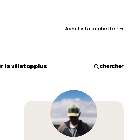
Achète ta pochette !
r la ville
top
plus
chercher