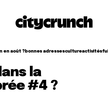
n en août ?
bonnes adresses
culture
activités
fui
dans la
rée #4 ?