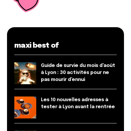
Répondre
Votre adresse e-mail ne sera pas publiée.
Les
champs obligatoires sont indiqués avec
*
maxi best of
Prévenez-moi de tous les nouveaux commentaires
par e-mail.
Guide de survie du mois d’août
à Lyon : 30 activités pour ne
Name
*
pas mourir d’ennui
E-mail
*
Les 10 nouvelles adresses à
tester à Lyon avant la rentrée
Dis-nous tout
*