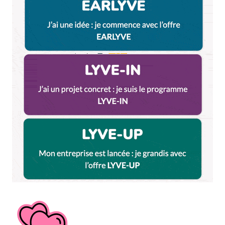
Répondre
Anthony
17 février 2014 à 23 h 28 min
Merci à toi, on a tous passé une bonne soirée je
pense
Répondre
Le concierge
25 mars 2014 à 10 h 22 min
‘jour.
Si vous cherchez à renouveler l’expérience, je vous
invite à découvrir ce site de concerts en
appartement (Charly et sa drôle de dame y est
d’ailleurs référencé !).
http://www.concertenappart.com
– Le concierge.