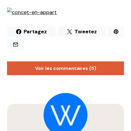
Partagez
Tweetez
Voir les commentaires (5)
calzone
17 février 2014 à 18 h 29 min
Salut merci pour cet article qui m’aide bien comme
j’organise moi aussi un concert dans mon
appart.Une ptite question, combien de m² fait ton
salon?
Répondre