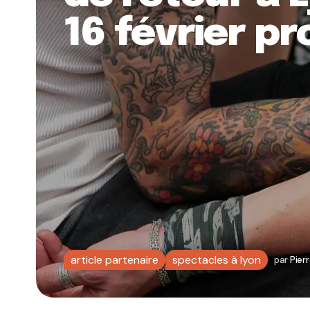
16 février p
article partenaire
spectacles à lyon
par
Pier