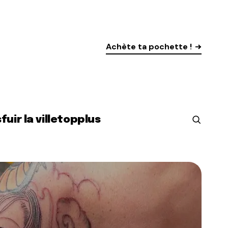
Achète ta pochette !
s
fuir la ville
top
plus