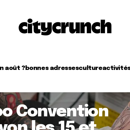
en août ?
bonnes adresses
culture
activité
oo Convention
yon les 15 et