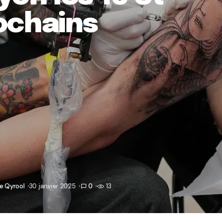
rochains
re Qyrool
30 janvier 2025
0
13