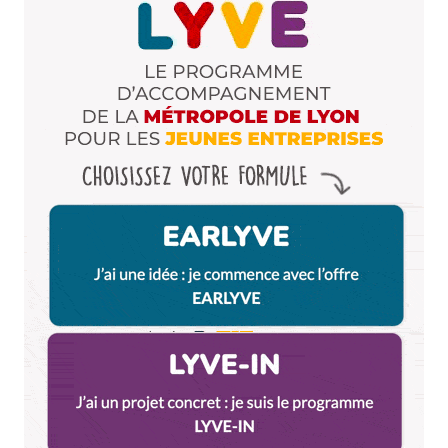
fraise-citron !
Répondre
Riquet
9 juin 2016 à 17 h 39 min
Heuuu… C’est interdit de boire de l’alcool dans la
rue à Lyon, sauf pour les terrasses de café!
Répondre
Milie
9 juin 2016 à 17 h 51 min
Oui, mais on peut boire du jus de Melon par
contre.
Répondre
js
10 juin 2016 à 6 h 48 min