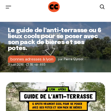
Le guide de l’anti-terrasse ou 6
lieux cools pour se poser avec
son pack de bières et ses
potes.
bonnes adresses à lyon
par
Pierre Qyrool
9 juin 2016
16
465