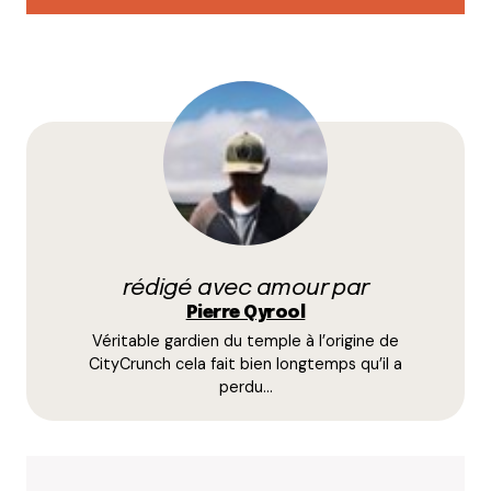
Lucette
9 juin 2016 à 17 h 22 min
Place Rouville !
Répondre
Qyrool
10 juin 2016 à 7 h 10 min
Effectivement ce spot aurait pu concourir dans
la catégorie « super vue ».
rédigé avec amour par
Répondre
Pierre Qyrool
Véritable gardien du temple à l’origine de
Iabloka
CityCrunch cela fait bien longtemps qu’il a
9 juin 2016 à 17 h 33 min
perdu…
En remontant les berges de Saône direction île
barbe et en partant de la presqu’île, plein de petits
bancs et coins sauvages pour boire son jus de