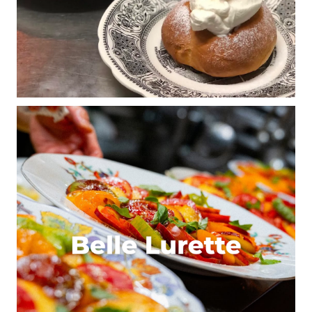
Confluence sont un peu mieux élevés (et moins
bourrés) que sur les Berges.
Répondre
ambro
10 juin 2016 à 20 h 44 min
les gérants des péniches font la gueule : voir des
mecs bourrés juste à côté d’eux et qui viennent
« déranger » la clientèle qui sort ou viens chez eux
.Ça peut se comprendre , et sans faire « l’associal » ,
ce que je ne suis pas , franchement le lendemain
matin les berges c’est à vomir de crasse
Répondre
Mathilde
22 juillet 2016 à 10 h 44 min
N’hésitez pas à vous faire livrer une bouteille
sélectionné par nos cavistes, grâce à GOOT sur