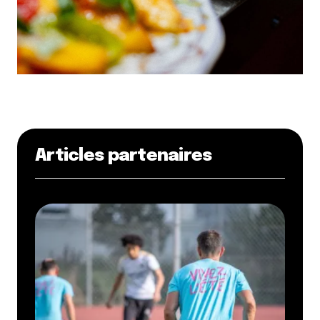
Lyon ! C’est le réflexe à avoir pour les apéros pique-
niques !
Répondre
Votre adresse e-mail ne sera pas publiée.
Les
champs obligatoires sont indiqués avec
*
Articles partenaires
Prévenez-moi de tous les nouveaux commentaires
par e-mail.
Name
*
E-mail
*