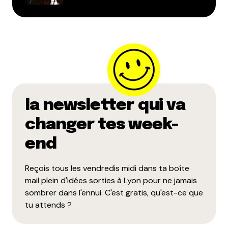
Répondre
Qyrool
10 juin 2016 à 18 h 36 min
Je pense que la Police doit jouer sur le fait
que l’état d’ébriété est interdit sur la voie
public, donc s’ils estiment que tu es ivre
(même si tu l’es pas du tout) ils peuvent
la newsletter qui va
t’emmerder.
changer tes week-
Répondre
end
marl
9 juin 2016 à 19 h 28 min
Reçois tous les vendredis midi dans ta boîte
Place bellevue et esplanade du gros cailloux , en
mail plein d'idées sorties à Lyon pour ne jamais
contre bas du bar du gros cailloux à la croix rousse
sombrer dans l'ennui. C'est gratis, qu'est-ce que
tu attends ?
Répondre