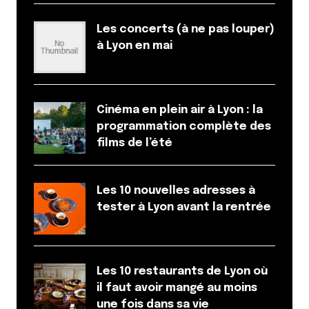
rues avoisinant les Berges.
Visiblement, si j’ai bien compris les textes de loi,
Les concerts (à ne pas louper)
une ville ne peut pas interdire la consommation
à Lyon en mai
d’alcool sur la totalité de son territoire.
Répondre
Riquet
Cinéma en plein air à Lyon : la
10 juin 2016 à 18 h 15 min
programmation complète des
J’ai été emmerdé par des agents de police
films de l’été
plusieurs fois dans d’autres endroits que les
berges, nos gueules devaient pas leur revenir
Les 10 nouvelles adresses à
j’imagine… ^^
tester à Lyon avant la rentrée
Par contre j’ai trouvé la parade contre ça en
mettant du vin dans des bouteilles de jus de
fruits, ou des mélanges un peu moins softs
avec des alcools forts. Tant que c’est pas des
Les 10 restaurants de Lyon où
bouteilles de bières ou d’alcool
il faut avoir mangé au moins
reconnaissables, ça passe facile
une fois dans sa vie