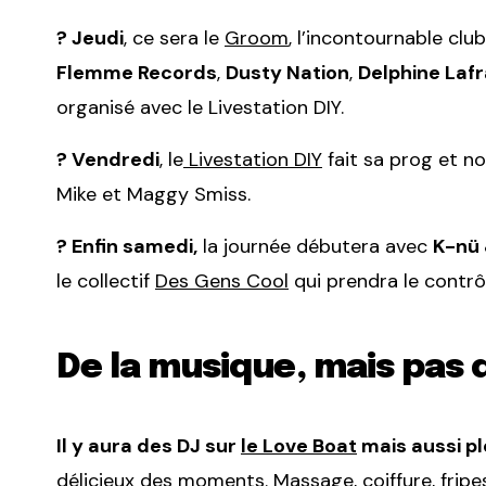
? Jeudi
, ce sera le
Groom
, l’incontournable cl
Flemme Records
,
Dusty Nation
,
Delphine Laf
organisé avec le Livestation DIY.
? Vendredi
, le
Livestation DIY
fait sa prog et no
Mike et Maggy Smiss.
? Enfin samedi,
la journée débutera avec
K-nü 
le collectif
Des Gens Cool
qui prendra le contr
De la musique, mais pas
Il y aura des DJ sur
le Love Boat
mais aussi pl
délicieux des moments. Massage, coiffure, fripes