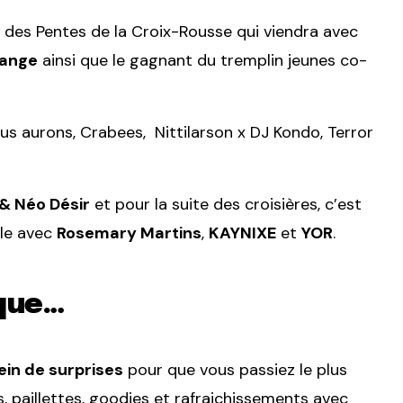
ub des Pentes de la Croix-Rousse qui viendra avec
range
ainsi que le gagnant du tremplin jeunes co-
us aurons, Crabees, Nittilarson x DJ Kondo, Terror
& Néo Désir
et pour la suite des croisières, c’est
ôle avec
Rosemary Martins
,
KAYNIXE
et
YOR
.
 que…
ein de surprises
pour que vous passiez le plus
, paillettes, goodies et rafraichissements avec