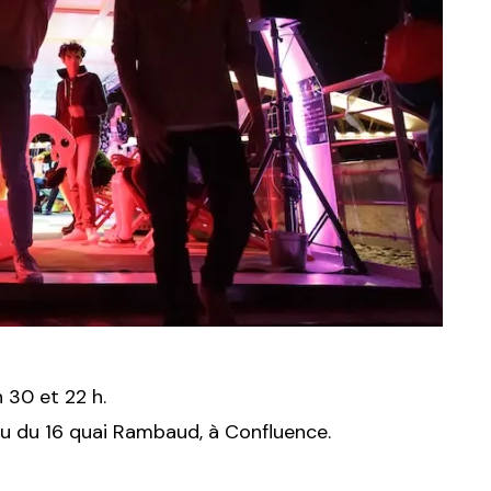
h 30 et 22 h.
au du 16 quai Rambaud, à Confluence.