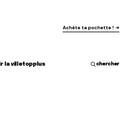
Achète ta pochette !
r la ville
top
plus
chercher