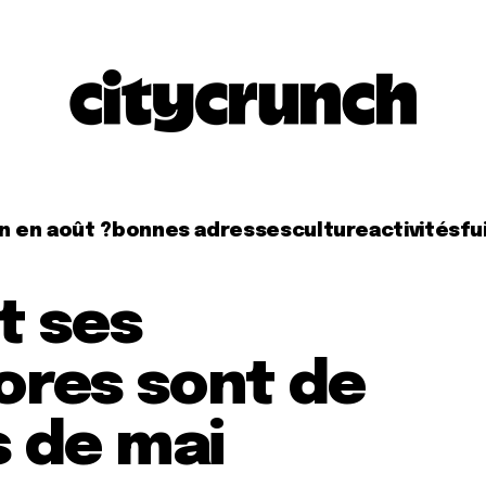
n en août ?
bonnes adresses
culture
activités
fui
t ses
ores sont de
s de mai