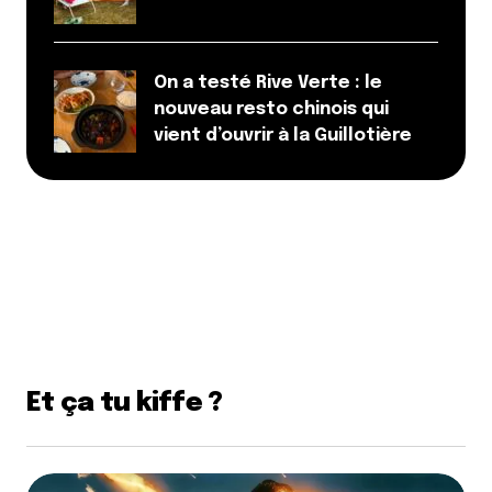
Surpris dans ses méfaits par un moine, il aurait
alors eu la tête coupée par une épée apparue du
néant. Tête qui aurait roulé sur le sol tout en se
On a testé Rive Verte : le
transformant en or. Le moine aurait alors caché
nouveau resto chinois qui
cette fameuse tête dans les marécages…
vient d’ouvrir à la Guillotière
Je n’invente rien, cf le documentaire »Lyon, secrets
et légendes » dispo sur dailymotion.
Répondre
Qyrool
31 octobre 2013 à 10 h 18 min
Certes, certes, mais la rumeur tient plutôt du
fait que cette tête aurait été cachée dans le lac
lors de sa construction.
Et ça tu kiffe ?
Répondre
François