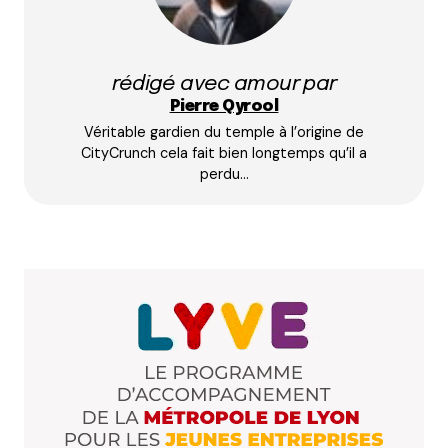
Répondre
Nicolas
rédigé avec amour par
28 octobre 2013 à 17 h 56 min
Pierre Qyrool
En regardant bien, lors du passage de la station
Véritable gardien du temple à l’origine de
Foch à Hôtel de Ville-Louis Pradel, on voit les
CityCrunch cela fait bien longtemps qu’il a
berges par les aérations du tunnel.
perdu…
Répondre
simon viollet
1 avril 2020 à 20 h 05 min
étonnant pour un lyonnais ; néanmoins il faut
savoir que les lignes D et B passent elles bien
sous le Rhône.
Répondre
louis