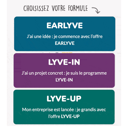
28 octobre 2013 à 17 h 31 min
Bonjour,
Article très interessant et bien sur surprenant.
Cependant, il y a quelques erreurs. Confluence est
bien le plus gros chantier urbain d’Europe. Non pas
par la taille mais dans d’autres categories. Le fait
qu’il soit en grande partie par Conseil européen
d’une part. Et également au point de vue
construction. Ceci etant il est vrai qu’il y a moins
d’Hectar emmenagé qu’a Marseille. (Chauvin
comme je suis je me permet de glisser un petit
“moins de quantité pour plus de qualité“
Voilà sinon tout le reste me surprends, felicitation
pour tout ses petits détails qui m’étais jusqu’a
présent inconnues.
Répondre
Myrtille