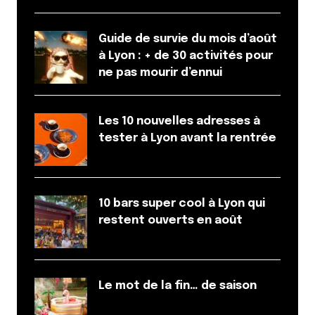
<3
Guide de survie du mois d’août
Répondre
à Lyon : + de 30 activités pour
ne pas mourir d’ennui
Elodie
28 octobre 2013 à 18 h 41 min
Et Confluence est aussi le premier quartier durable
Les 10 nouvelles adresses à
de France labélisé WWF. Ca vous pouvez le
tester à Lyon avant la rentrée
raconter à vos amis qui viennent faire du tourisme
à Lyon
Répondre
10 bars super cool à Lyon qui
Herzog
restent ouverts en août
28 octobre 2013 à 18 h 50 min
Sympa.
Mais petite précision pour le parc de la tête d’or: Le
Le mot de la fin… de saison
marécage de la tête d’or tient son nom de la
légende du voleur de la cathédrale Saint-Jean.