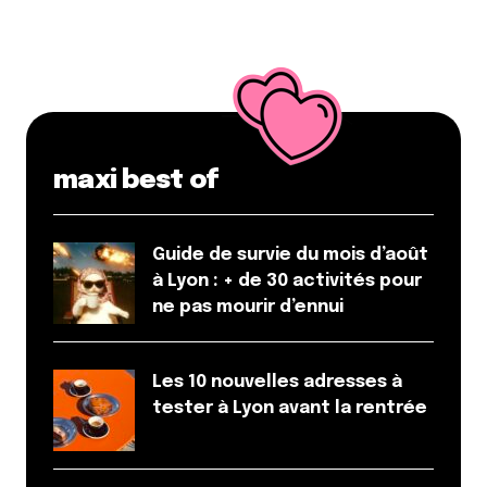
28 octobre 2013 à 17 h 54 min
Ha ha ha … le coup de l’architecte qui se suicide à
cause d’une hypothétique bourde … je crois que
chaque grande ville l’a dans son patrimoine (pour
exemple : Le Puy en Velay et sa vierge rouge qui ne
porterait pas l’enfant du bon côté, à Bruxelles avec
maxi best of
une sombre histoire de tour pas bien alignée … et je
serais pas surprise qu’il y en ait une concernant la
statue de la liberté à NewYork (chiche qu’on lance la
Guide de survie du mois d’août
légende :p ))
à Lyon : + de 30 activités pour
Hop un petit lien qui doit pas être exhaustif à mon
ne pas mourir d’ennui
avis ^^
http://fr.wikipedia.org/wiki/Liste_de_b%C3%A2ti
Répondre
Les 10 nouvelles adresses à
tester à Lyon avant la rentrée
Nicolas
28 octobre 2013 à 18 h 01 min
Pour la Statue de la Liberté, j’ai une anecdote : elle a