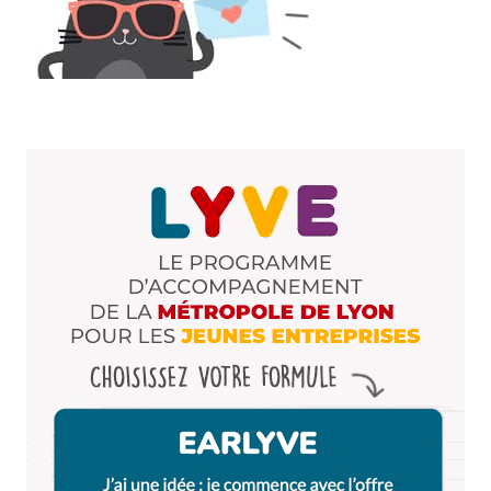
Répondre
LEVRAUT
29 mars 2020 à 14 h 17 min
Pour les 2 fleuves, d’abord il y en a 3
Le Rhône la Saône et le Beaujolais
Répondre
QuentinG
28 octobre 2013 à 18 h 09 min
Salut ! Pour le métro A on le voit bien par la fenêtre
quand on s’approche de la station Hotel de Ville,
bande de bananes !! ^^ Sinon, je voulais savoir où
vous trouviez ces vielles photos.
Répondre
Qyrool
31 octobre 2013 à 10 h 17 min