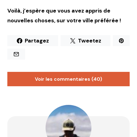
Voilà, j’espère que vous avez appris de
nouvelles choses, sur votre ville préférée !
Partagez
Tweetez
Voir les commentaires (40)
Julien
28 octobre 2013 à 17 h 14 min
Pour l’histoire du métro je suis sur le cul … Je suis né
à Lyon et vis à Lyon depuis 26 ans et je ne savais pas
du tout que ce pont contenait les 2 tunnels du
métro A !