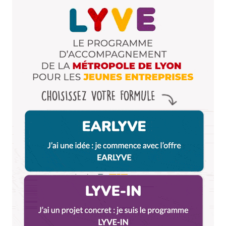
Votre adresse e-mail ne sera pas publiée.
Les
champs obligatoires sont indiqués avec
*
Prévenez-moi de tous les nouveaux commentaires
par e-mail.
Name
*
E-mail
*
Dis-nous tout
*