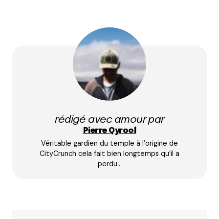
Quentin
11 avril 2014 à 18 h 32 min
Aaah les zombies ! Ils sont partout !
Répondre
jallet
11 avril 2014 à 18 h 46 min
super article
Répondre
rédigé avec amour par
Pierre Qyrool
Zoé
Véritable gardien du temple à l’origine de
11 avril 2014 à 21 h 02 min
CityCrunch cela fait bien longtemps qu’il a
Petite précision : les bus de nuit fonctionnent du
perdu…
jeudi au samedi, et pas les deux mois d’été aussi
Répondre