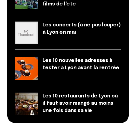
films de l’été
Répondre
Delphine
Les concerts (à ne pas louper)
22 mai 2014 à 21 h 41 min
à Lyon en mai
Et Bruno Montcoudiol ?
Champion du monde et MOF en pâtisserie, non
mais sérieux en tant que pâtissière passer à côté de
lui !
Les 10 nouvelles adresses à
Rapport qualité/prix, je n’ai rien eu à dire et
tester à Lyon avant la rentrée
beaucoup d’imagination !
Répondre
Les 10 restaurants de Lyon où
Qyrool
il faut avoir mangé au moins
22 mai 2014 à 21 h 52 min
une fois dans sa vie
Merci Delphine pour cet ajout. On est
malheureusement passé à coté.
Répondre