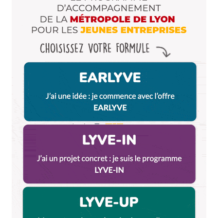
Pleiiiiiiiiiiiin de bonnes adresses encore: pour se
cultiver:
– de manière patrimoniale, le musée d’Art et
d’Industrie et ses supers expos (mode, beaux vélos,
armes même pas rebutantes);
– pour aller « au fond », le musée de la Mine
– le musée d’art moderne bien sûr, qui a la 2e
collection nationale derrière Beaubourg;
Pour bien manger: La corne d’Auroch et son
serveur si sympa; l’Agapée et sa haute-cuisine
abordable. D’autres dont j’ai oublié le nom. Le
Gust’um pour ses exccellents bagels, grosses
salades et plats tout prêts sur le pouce. Himiko et
ses bons sushis faits sous nos yeux!
Voilà, fallait pas louper ça!
Répondre