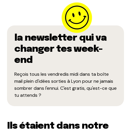
Alex
23 mai 2014 à 14 h 14 min
Salut,
la newsletter qui va
Merci pour cette belle série sur la plus meilleure de
toutes les villes du moooonde !! (Vous n’avez pas
changer tes week-
précisé, mais les stéphanois sont un tout petit peu
end
chauvins).
Juste un petit détail, les liens autres que facebook
Reçois tous les vendredis midi dans ta boîte
(sauf Weiss) nous renvoient vers une erreur 404.
mail plein d'idées sorties à Lyon pour ne jamais
sombrer dans l'ennui. C'est gratis, qu'est-ce que
Ciao.
tu attends ?
Répondre
Ils étaient dans notre
Votre adresse e-mail ne sera pas publiée.
Les