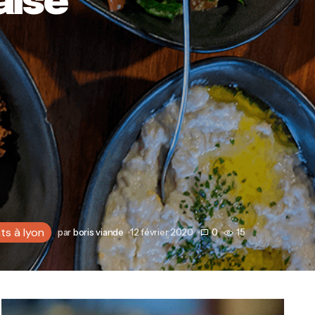
aise
ts à lyon
par
boris viande
12 février 2020
0
15