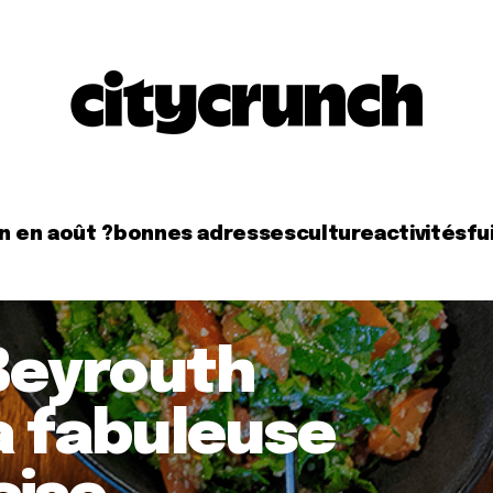
n en août ?
bonnes adresses
culture
activités
fui
 Beyrouth
a fabuleuse