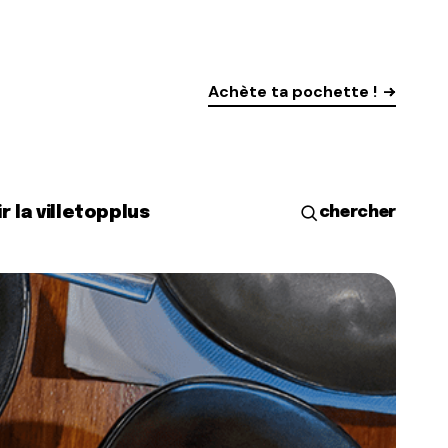
Achète ta pochette !
r la ville
top
plus
chercher