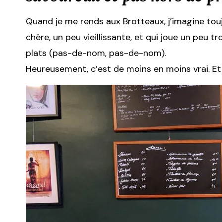
Quand je me rends aux Brotteaux, j’imagine tou
chère, un peu vieillissante, et qui joue un peu 
plats (pas-de-nom, pas-de-nom).
Heureusement, c’est de moins en moins vrai. Et 