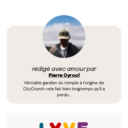
Votre adresse e-mail ne sera pas publiée.
Les
champs obligatoires sont indiqués avec
*
Prévenez-moi de tous les nouveaux commentaires
par e-mail.
rédigé avec amour par
Name
*
Pierre Qyrool
Véritable gardien du temple à l’origine de
E-mail
*
CityCrunch cela fait bien longtemps qu’il a
perdu…
Dis-nous tout
*