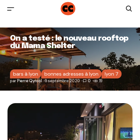
On a testé : le nouveau rooftop
du Mama Shelter
bars à lyon
bonnes adresses à lyon
lyon 7
par
Pierre Qyrool
9 septembre 2020
0
19