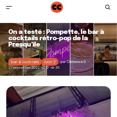
On a testé : Pompette, le bar à
cocktails rétro-pop de la
Presqu’île
bar à cocktails
lyon 2
par
Clémence D.
27 septembre 2022
0
36