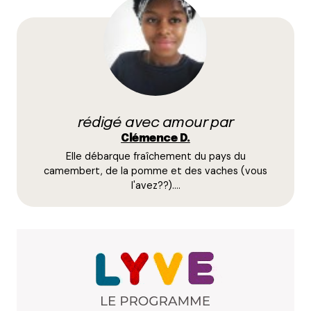
Votre adresse e-mail ne sera pas publiée.
Les
champs obligatoires sont indiqués avec
*
Prévenez-moi de tous les nouveaux commentaires
par e-mail.
rédigé avec amour par
Name
*
Clémence D.
Elle débarque fraîchement du pays du
E-mail
*
camembert, de la pomme et des vaches (vous
l'avez??).…
Dis-nous tout
*