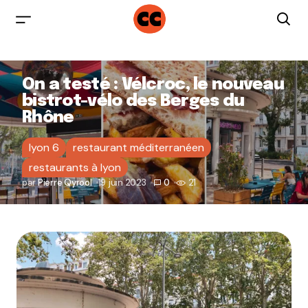
On a testé : Vélcroc, le nouveau
bistrot-vélo des Berges du
Rhône
lyon 6
restaurant méditerranéen
restaurants à lyon
par
Pierre Qyrool
19 juin 2023
0
21