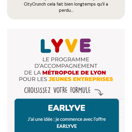
E-mail
*
CityCrunch cela fait bien longtemps qu’il a
perdu…
Dis-nous tout
*
Enregistrer mon nom, mon e-mail et mon site dans le
navigateur pour mon prochain commentaire.
Et bim !