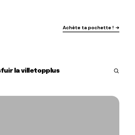
Achète ta pochette !
s
fuir la ville
top
plus