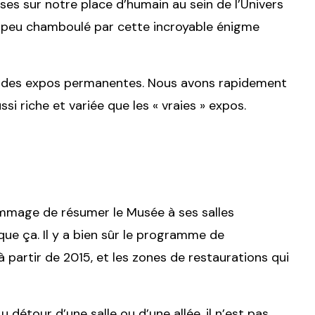
s sur notre place d’humain au sein de l’Univers
un peu chamboulé par cette incroyable énigme
s des expos permanentes. Nous avons rapidement
ussi riche et variée que les « vraies » expos.
ommage de résumer le Musée à ses salles
 que ça. Il y a bien sûr le programme de
à partir de 2015, et les zones de restaurations qui
détour d’une salle ou d’une allée, il n’est pas