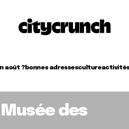
en août ?
bonnes adresses
culture
activité
le Musée des