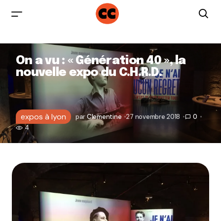
On a vu : « Génération 40 », la
nouvelle expo du C.H.R.D.
expos à lyon
par
Clementine
27 novembre 2018
0
4