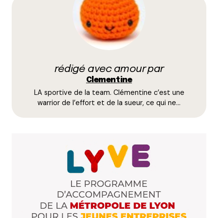
champs obligatoires sont indiqués avec
*
Prévenez-moi de tous les nouveaux commentaires
par e-mail.
rédigé avec amour par
Name
*
Clementine
LA sportive de la team. Clémentine c’est une
E-mail
*
warrior de l’effort et de la sueur, ce qui ne…
Dis-nous tout
*