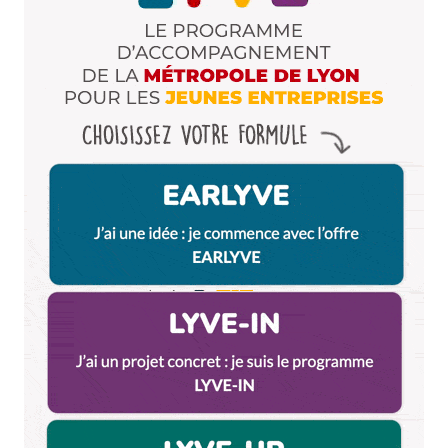
Prévenez-moi de tous les nouveaux commentaires
par e-mail.
Name
*
E-mail
*
Dis-nous tout
*
Enregistrer mon nom, mon e-mail et mon site dans le
navigateur pour mon prochain commentaire.