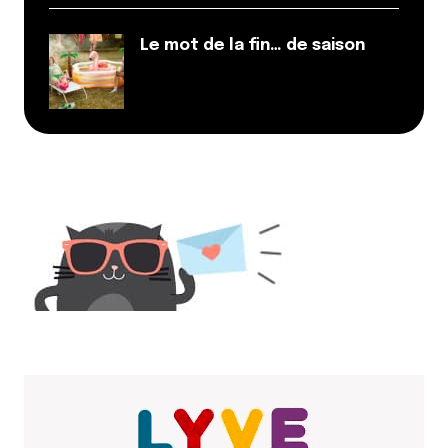
31 janvier 2017 à 12 h 48 min
Le mot de la fin… de saison
Bonjour à tous,
Connaissez-vous Fox Spot? C’est une application
qui commence à faire parler d’elle et qui va bientôt
sortir. Fox Spot va débarquer d’ici peu sur Lyon et
aura pour but de trouver les ambiances qui vous
correspondent EN TEMPS REEL !!!
Couplé à Lyon City Crunch on passera plus à côté
d’une soirée.
Répondre
Votre adresse e-mail ne sera pas publiée.
Les
champs obligatoires sont indiqués avec
*