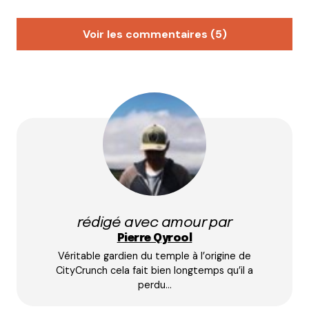
Voir les commentaires (5)
Alice
22 février 2016 à 13 h 39 min
Salut Lyon City Crunch!
Je suis en pleine organisation d’EVJF sur Lyon et je
dois trouver un endroit alliant bon manger + soirée
dansante pour bouger son corps.
Ancienne habitante de Lyon au cours de mes études
(il y a 8 ans déjà!), je reviens de temps en temps
passer des soirées chez des amis mais je n’ai plus
connaissance des endroits sympas pour ce genre
rédigé avec amour par
de soirée en groupe.
Pierre Qyrool
Véritable gardien du temple à l’origine de
Avez-vous des tuyaux à me passer?!!!
CityCrunch cela fait bien longtemps qu’il a
J’ai quand même fait le travail de recherche et ciblé
perdu…
deux établissements complètement différents mais