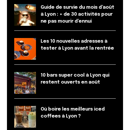
vraiment content d’avoir connu cette interface afin
Guide de survie du mois d’août
de connaître les bonnes occasions pour m’amuser
à Lyon : + de 30 activités pour
avec mes amis.
ne pas mourir d’ennui
Répondre
Ines
Les 10 nouvelles adresses à
18 novembre 2016 à 16 h 32 min
tester à Lyon avant la rentrée
Hello Lyon City Crunch,
Un grand merci pour votre sélection, nous arrivons
vendredi prochain pour découvrir votre belle ville
10 bars super cool à Lyon qui
de Lyon que nous ne connaissons pas !!! Vos
restent ouverts en août
conseils sont les bienvenus
On passera certainement faire un tour au casino
qui à l’air atypique dans sa décoration…
Où boire les meilleurs iced
coffees à Lyon ?
Répondre
Djo Frais