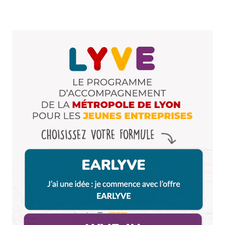
qui restent au premier abord loin des clichés,
karaoké, stripteaseurs et mauvais manger: le B7 et
le KGB.
Avez-vous des avis sur ces établissements?
Merci d’avance pour votre réponse,
Alice
Répondre
Milie
22 février 2016 à 17 h 48 min
Bonjour Alice, vraiment, mon coup de cœur à
moi pour faire la fête, c’est la faute aux ours. A
condition d’avoir suivi un peu leur programme
qui est bien souvent foufou et dansant ! Je pense
que tu peux bien t’amuser et danser à la maison
Mère.