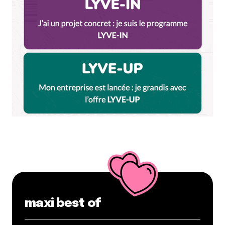
Il y a aussi une bonne ambiance au Sirius, loin des
clichés que tu sites.
Je ne suis pas retourné au B7 depuis un bon
moment, mais je ne te le conseille pas
forcément pour ce type de soirée (ambiance
sorties de bureau). Le KGB m’a déjà été conseillé
par des amies, mais c’était plus pour le cadre et
le restaurant que pour l’ambiance.
Bon courage dans ta quête !
Répondre
Jerome Mardi
21 juillet 2016 à 7 h 45 min
Salut, je trouve ces endroits géniaux. Tu m’as fait
redécouvrir Lyon sous un angle de divertissement.
maxi best of
Tous les bons plans comme désirés sont sur ce
blog, que je consulterai plus souvent. Je suis