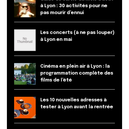
à Lyon : 30 activités pour ne
Répondre
pas mourir d’ennui
Qyrool
23 juin 2010 à 14 h 39 min
Les concerts (à ne pas louper)
Je pense aussi que si tu trouves qu’ils vont avoir
à Lyon en mai
du mal à se renouveler, c’est avant tout parce
que les blogs parodiés ne se renouvellent pas du
tout.
Cinéma en plein air à Lyon : la
Répondre
programmation complète des
Camille d'Essayage
films de l’été
23 juin 2010 à 16 h 54 min
@ Camille : ah si, tu m’invites ! Parce que mon
Les 10 nouvelles adresses à
sentiment général, c’est quand même qu’ils sont
tester à Lyon avant la rentrée
géniaux, même si c’est pour faire leur pub, ça
n’enlève rien ! Allez, je peux venir, dis ??!
@ Myrtille :