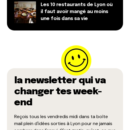
Les 10 restaurants de Lyon où
@ Qyrool : En fait c’est l’histoire de la poule et de
il faut avoir mangé au moins
l’oeuf, puisque si les blogs de mode ne se
une fois dans sa vie
renouvellent pas, imaginer se renouveler en les
parodiant est un exercice mort-né, non?! Mais si j’ai
l’air dure, c’est que le billet n’est pas clair, car ce
n’était pas le cas. L’idée était juste d’apporter un
avis complémentaire aux hordes de « wow, génial,
ils sont vraiment trop forts » !
Répondre
la newsletter qui va
Myrtille
changer tes week-
23 juin 2010 à 17 h 56 min
En fait CamDEss elle voudrait juste être parodiée
end
(mouahahaaaaa ^^)
Reçois tous les vendredis midi dans ta boîte
Répondre
mail plein d'idées sorties à Lyon pour ne jamais
Camille d'Essayage