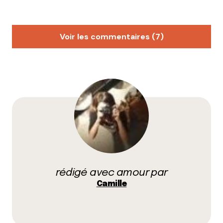
Voir les commentaires (7)
camille
22 juin 2010 à 21 h 35 min
Ooooh toi tu ne seras pas invitée à notre mariage à
Vincent et à moi!
J’ai aimé leurs premières photos et surtout la vidéo
à la Garance Doré, mais à un moment il va leur être
dur de se renouveler et même de trouver d’autres
idées. Quoi qu’ils surprennent à chaque fois, je viens
d’aller jeter un coup d’oeil à cette fameuse semaine
et j’aime la poésie qui ressort de leur photo mode »
rédigé avec amour par
Diglee et Tokiobanho ».
Camille
C’est aussi un très bon buzz pour eux, une façon de
faire connaître ce qu’ils font à côté. A chaque fois ils
n’oublient pas de parler de leurs chansons et de