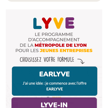
leurs livres. Ce qui n’a rien de choquant à mes yeux,
même les artistes doivent gagner des sous pour
vivre…
Ils sont créatifs et très malins, je lisais le blog de
Lorenzo avant de découvrir l’existence de P&P (
j’ignore comment je le connaissais mais il est dans
mes favoris depuis quelques mois) et de savoir qu’il
est lyonnais, ça me donne envie d’acheter son
disque ( pour découvrir la musique d’un
compatriote plutôt que pour faire ma blogueuse) et
j’ai acheté le livre de Vincent pour la même raison. (
même si je fais croire que c’est parce que je suis
leur plus grande fan et que je leur donne mon
adresse quand je bois trop, il m’arrive de retrouver
mes esprits et de faires des choses réfléchies!)
Bref c’est une bonne façon pour eux de faire du
buzz et comme ils sont très doués et créatifs ( sauf
pour l’ambiance ALice au pays des merveilles qui est