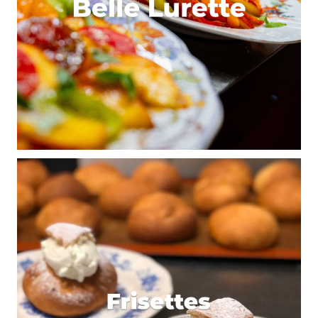
E-mail
*
Dis-nous tout
*
Enregistrer mon nom, mon e-mail et mon site dans le
navigateur pour mon prochain commentaire.
Et bim !