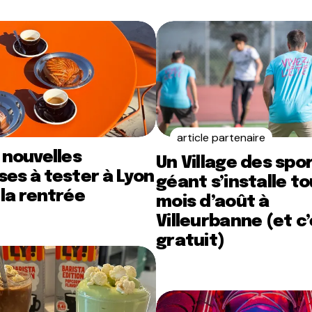
article partenaire
 nouvelles
Un Village des spo
es à tester à Lyon
géant s’installe to
la rentrée
mois d’août à
Villeurbanne (et c
gratuit)