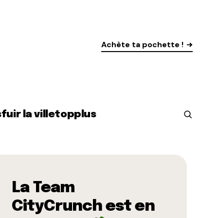
Achète ta pochette !
s
fuir la ville
top
plus
La Team
CityCrunch est en