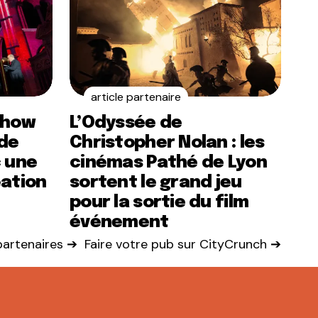
article partenaire
show
L’Odyssée de
de
Christopher Nolan : les
c une
cinémas Pathé de Lyon
éation
sortent le grand jeu
pour la sortie du film
événement
 partenaires ➔
Faire votre pub sur CityCrunch ➔