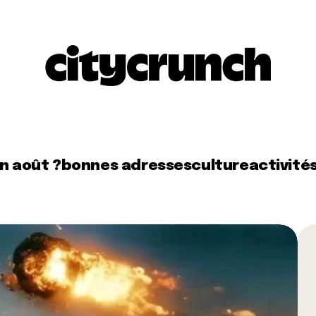
en août ?
bonnes adresses
culture
activité