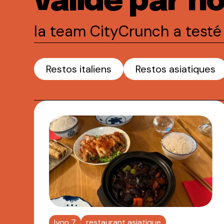
validé par n
la team CityCrunch a testé 
Restos italiens
Restos asiatiques
lyon 7
restaurant asiatique