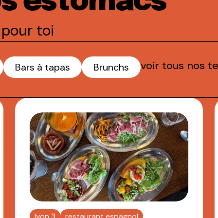
os estomacs
pour toi
voir tous nos t
Bars à tapas
Brunchs
lyon 3
restaurant espagnol