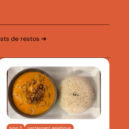
ests de restos ➔
lyon 3
restaurant asiatique