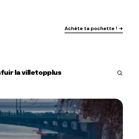
Achète ta pochette !
s
fuir la ville
top
plus