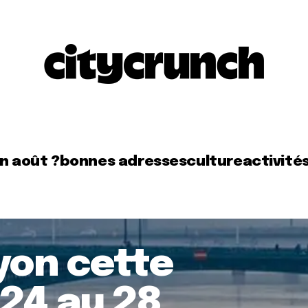
en août ?
bonnes adresses
culture
activité
Lyon cette
24 au 28