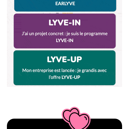
champs obligatoires sont indiqués avec
*
Prévenez-moi de tous les nouveaux commentaires
par e-mail.
Name
*
E-mail
*
Dis-nous tout
*