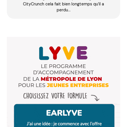
CityCrunch cela fait bien longtemps qu’il a
Répondre
perdu…
LeSud
4 mai 2009 à 9 h 50 min
Et qu’ils sont fluo ! C’est important ça aussi
Répondre
veronica
7 août 2009 à 10 h 07 min
pour manger de la pluma de pata negra a la
plancha… allez chez « là-haut sur la colline » c’est
divin…
Répondre
Votre adresse e-mail ne sera pas publiée.
Les