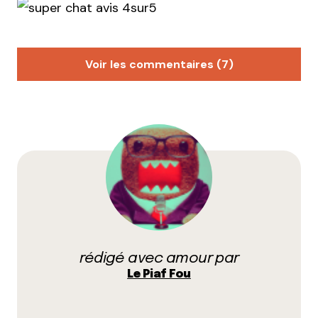
Voir les commentaires (7)
Charlotte
5 février 2014 à 22 h 19 min
Je n’ai jamais mis les pieds dans un salon de thé ! Ce
sera donc mon premier. Les lieux girly rose bonbon
me font toujours fuir donc là, je suis tranquille !
Répondre
Elena
10 février 2014 à 10 h 02 min
rédigé avec amour par
Merci pour l’adresse ! Moi qui suis fan des salons de
Le Piaf Fou
thé, je sens que je ne vais pas tarder à le tester ^^
Répondre