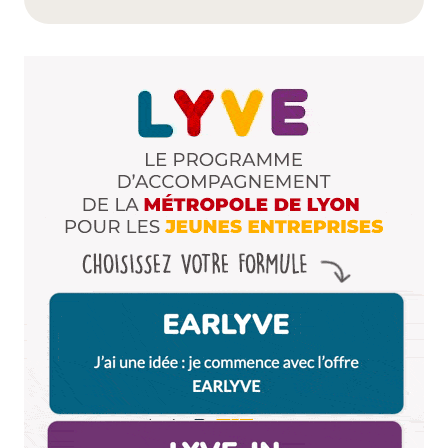
Léanne
12 février 2014 à 21 h 42 min
Testé la semaine dernière: thé super bon, ambiance
décontractée et accueil au top! Une chouette
adresse
Répondre
Amé
14 février 2014 à 10 h 21 min
J’y suis allée dans le courant de la semaine. Le choix
des thés est assez restreint (mais ça peut éviter le
dilemme du « y-en-a-tellement-que-je-sais-pas-
quoi-choisir » ), compensé par le choix en
pâtisseries! Je n’ai pour le moment testé que la
tarte au café mais c’était de la bombe, et comme
promis, pas trop sucré, juste ce qu’il faut. De plus, le
patron est vraiment serviable et souriant. Je suis