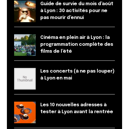
17 juin 2014 à 11 h 13 min
Guide de survie du mois d’août
C’est vraiment sympa de ta part, merci pour le
à Lyon : 30 activités pour ne
partage, j’ai déjà visité cet endroit! C’est hyper
pas mourir d’ennui
génial.
Répondre
Cinéma en plein air à Lyon : la
programmation complète des
films de l’été
Votre adresse e-mail ne sera pas publiée.
Les
champs obligatoires sont indiqués avec
*
Les concerts (à ne pas louper)
à Lyon en mai
Prévenez-moi de tous les nouveaux commentaires
par e-mail.
Les 10 nouvelles adresses à
Name
*
tester à Lyon avant la rentrée
E-mail
*