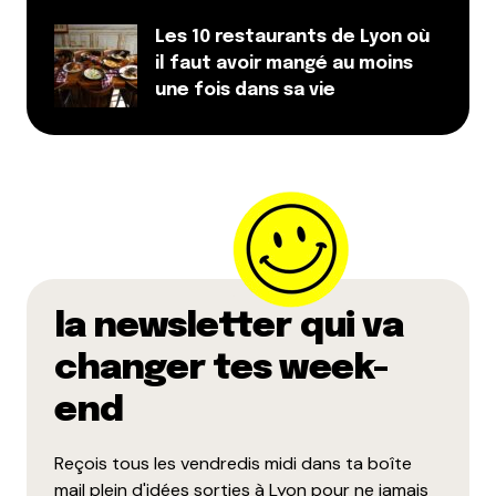
Les 10 restaurants de Lyon où
il faut avoir mangé au moins
Dis-nous tout
une fois dans sa vie
*
Enregistrer mon nom, mon e-mail et mon site dans le
navigateur pour mon prochain commentaire.
la newsletter qui va
changer tes week-
Et bim !
end
Reçois tous les vendredis midi dans ta boîte
mail plein d'idées sorties à Lyon pour ne jamais