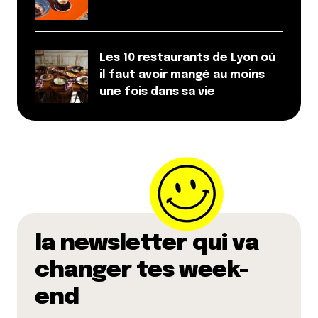
E-mail
*
Les 10 restaurants de Lyon où
Dis-nous tout
*
il faut avoir mangé au moins
une fois dans sa vie
Enregistrer mon nom, mon e-mail et mon site dans le
navigateur pour mon prochain commentaire.
la newsletter qui va
Et bim !
changer tes week-
end