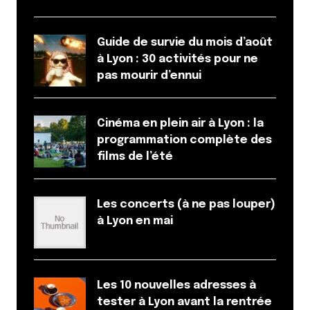
différentes ambiances selon les plusieurs villages
qui constituent la vallée, avec un domaine skiable
énorme : voir les villages de Serre Che
Guide de survie du mois d’août
http://sejours.skidimension.net/location-serre-
à Lyon : 30 activités pour ne
chevalier-520000-p1.htm
pas mourir d’ennui
Répondre
Cinéma en plein air à Lyon : la
programmation complète des
films de l’été
Votre adresse e-mail ne sera pas publiée.
Les
champs obligatoires sont indiqués avec
*
Les concerts (à ne pas louper)
Prévenez-moi de tous les nouveaux commentaires
à Lyon en mai
par e-mail.
Name
*
Les 10 nouvelles adresses à
tester à Lyon avant la rentrée