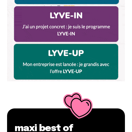
Vacances Serre Chevalier
21 juin 2010 à 10 h 30 min
Cette station de ski est définitivement géniale! Je
partage tes impressions
Répondre
Semaine Spéciale Pow Pow Pow ! Sur Lyon CityCrunch | Lyon
CityCrunch.net
14 février 2011 à 17 h 39 min
[…] avec nostalgie des fois où nous
t’avons emmené à Serre Chevalier ou aux 2 Alpes.
Même quand tu n’avais pas trop envie de bouger,
nous t’avions fait […]
Répondre
Skidimension
4 juin 2012 à 22 h 14 min
Serre Chevalier est un bon plan car on peut trouver
maxi best of