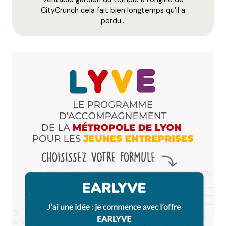
20 avril 2009 à 13 h 37 min
CityCrunch cela fait bien longtemps qu’il a
C’est clair que Serre Che est un bon plan..il y a de
perdu…
quoi faire et la neige ne manque pas!
Les Alpes du Sud sont souvent méconnus des
lyonnais mais elles vallent le détour !
Bravo Qyrool pour tes perfs de freerider!A quand le
3-6 ??
Répondre
lio
7 août 2009 à 14 h 27 min
Oui serre che est un bon plan, rejoignez nous pour
d’autres infos news de la vallée ici
http://www.serreche-ski.net
vous trouverez des
infos utiles ainsi qu’un forum de discussion ou poser
vos questions.
Répondre