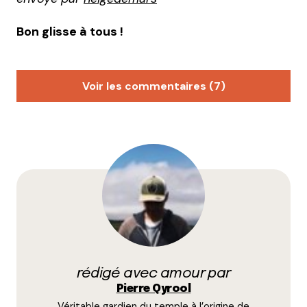
Bon glisse à tous !
Voir les commentaires (7)
Le Piaf Fou
11 avril 2009 à 15 h 58 min
Youhou, qyrool tu rocks \o/
Répondre
qyrool
12 avril 2009 à 18 h 44 min
Merci m(_ _)m
Répondre
rédigé avec amour par
Pierre Qyrool
sisterpink
Véritable gardien du temple à l’origine de