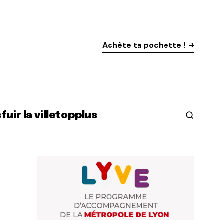
Achète ta pochette !
s
fuir la ville
top
plus