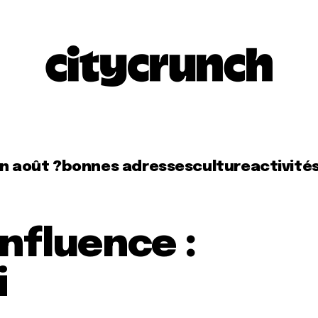
en août ?
bonnes adresses
culture
activité
nfluence :
i