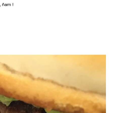
 ñam !