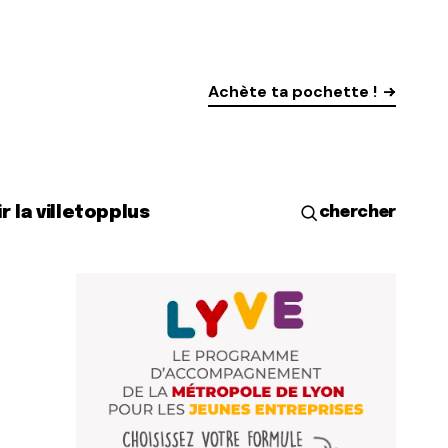
Achète ta pochette !
r la ville
top
plus
chercher