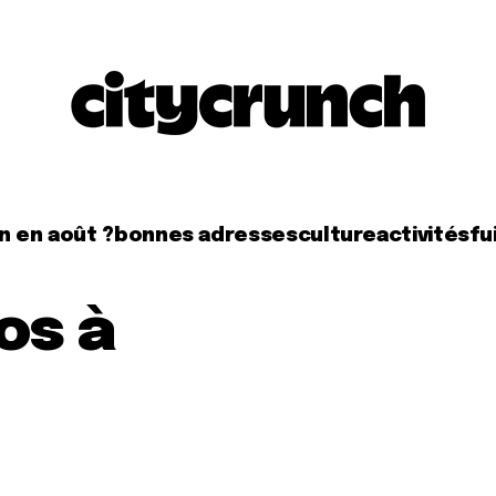
n en août ?
bonnes adresses
culture
activités
fui
os à