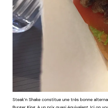
Steak’n Shake constitue une très bonne alterna
Burger King, à un prix quasi équivalent. Ici on