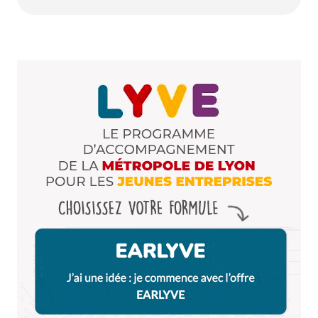
Répondre
Votre adresse e-mail ne sera pas publiée.
Les
champs obligatoires sont indiqués avec
*
Prévenez-moi de tous les nouveaux commentaires
par e-mail.
Name
*
E-mail
*
Dis-nous tout
*