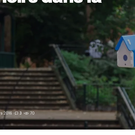
rs 2016
3
70