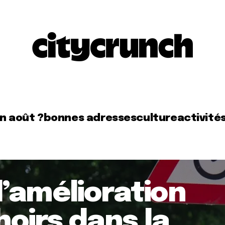
en août ?
bonnes adresses
culture
activité
’amélioration
hoirs dans la