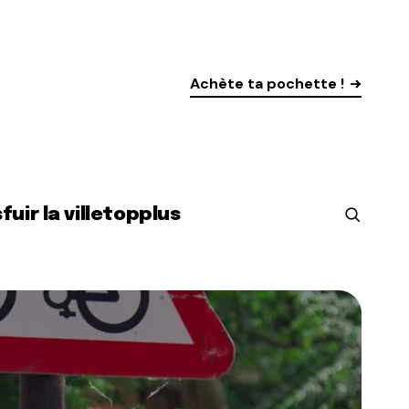
Achète ta pochette !
s
fuir la ville
top
plus