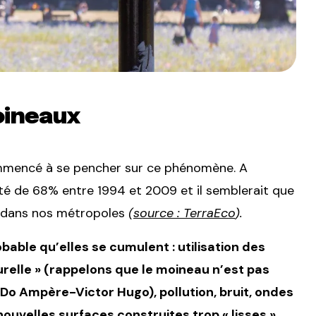
oineaux
ommencé à se pencher sur ce phénomène. A
té de 68% entre 1994 et 2009 et il semblerait que
 dans nos métropoles
(
source : TerraEco
).
obable qu’elles se cumulent : utilisation des
urelle » (rappelons que le moineau n’est pas
cDo Ampère-Victor Hugo), pollution, bruit, ondes
ouvelles surfaces construites trop « lisses »