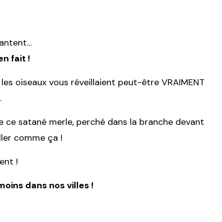
hantent…
n fait !
les oiseaux vous réveillaient peut-être VRAIMENT
.
e ce satané merle, perché dans la branche devant
iller comme ça !
ent !
moins dans nos villes !