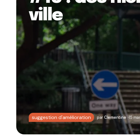
ville
suggestion d'amélioration
par
Clementine
15 ma