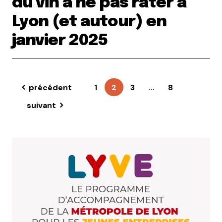
du vin à ne pas rater à
Lyon (et autour) en
janvier 2025
précédent
1
2
3
…
8
suivant