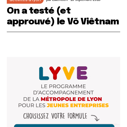
On a testé (et
approuvé) le Võ Viêtnam