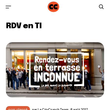
RDV en TI
non classé
par
La CityCrunch Team
8 août 2017