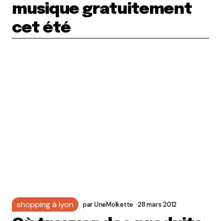
musique gratuitement
cet été
shopping à lyon
par
UneMolkette
28 mars 2012