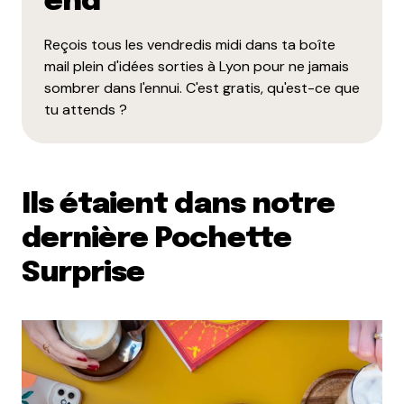
end
Reçois tous les vendredis midi dans ta boîte
mail plein d'idées sorties à Lyon pour ne jamais
sombrer dans l'ennui. C'est gratis, qu'est-ce que
tu attends ?
Enregistrer mon nom, mon e-mail et mon site dans le
navigateur pour mon prochain commentaire.
Ils étaient dans notre
Et bim !
dernière Pochette
Surprise