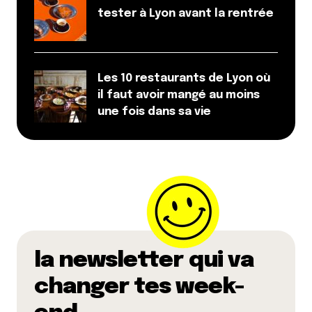
tester à Lyon avant la rentrée
Répondre
Les 10 restaurants de Lyon où
Votre adresse e-mail ne sera pas publiée.
Les
il faut avoir mangé au moins
champs obligatoires sont indiqués avec
*
une fois dans sa vie
Prévenez-moi de tous les nouveaux commentaires
par e-mail.
Name
*
E-mail
*
la newsletter qui va
changer tes week-
Dis-nous tout
*