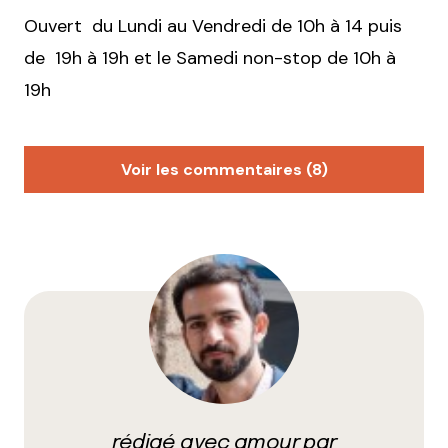
Ouvert du Lundi au Vendredi de 10h à 14 puis
de 19h à 19h et le Samedi non-stop de 10h à
19h
Voir les commentaires (8)
Milie
26 janvier 2012 à 21 h 42 min
cooool ! et en plus c’est ouvert pendant pour la
pose de midi.
Répondre
ledijojo
27 janvier 2012 à 8 h 55 min
MInce, j’avais lu « La boîte à cacas ». C’est un peu
rédigé avec amour par
pareil, non ?