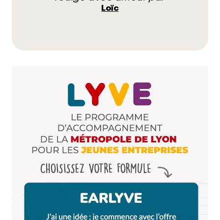
Loïc
Répondre
Qyrool
27 janvier 2012 à 16 h 43 min
Amis de la poésie…
Répondre
ledijojo
30 janvier 2012 à 12 h 22 min
Bonjour !
Répondre
Qyrool
30 janvier 2012 à 15 h 25 min
Bonne semaine, reviens troller quand tu
veux