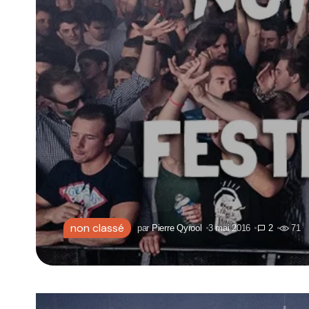
non classé
par
Pierre Qyrool
3 mai 2016
2
71