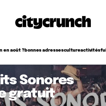
n en août ?
bonnes adresses
culture
activités
fui
uits Sonores
 gratuit