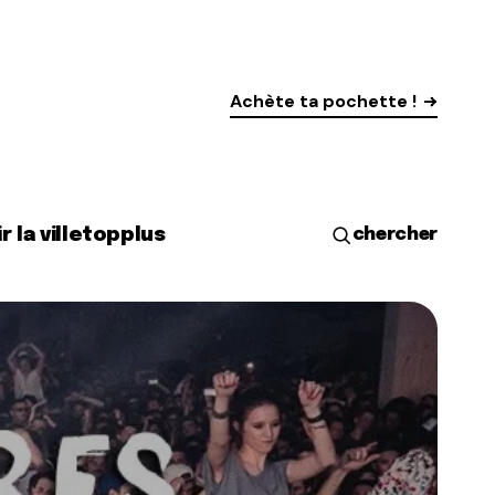
Achète ta pochette !
r la ville
top
plus
chercher