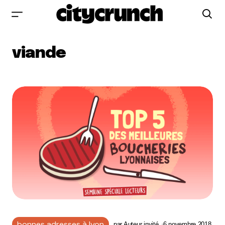
viande
bonnes adresses à lyon
par
Auteur invité
6 novembre 2018