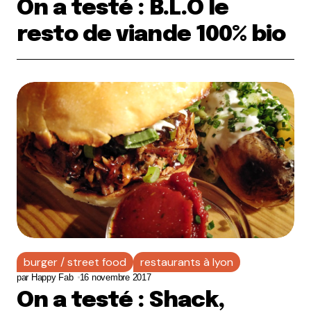
On a testé : B.L.O le
resto de viande 100% bio
burger / street food
restaurants à lyon
par
Happy Fab
16 novembre 2017
On a testé : Shack,