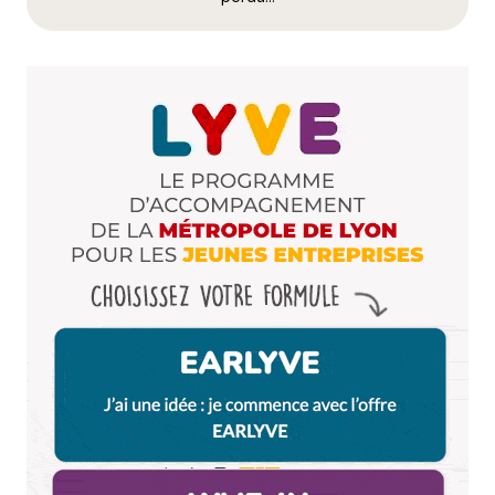
Votre adresse e-mail ne sera pas publiée.
Les
champs obligatoires sont indiqués avec
*
Prévenez-moi de tous les nouveaux commentaires
par e-mail.
Name
*
E-mail
*
Dis-nous tout
*