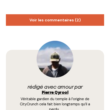
Voir les commentaires (2)
WAalain
28 mai 2013 à 14 h 21 min
Le lycée d’horticulture est effectivement une très
bonne adresse, mais à ma connaissance il se situe à
Ecully (Pas loin de la porte du Valvert) et non pas à
Limonest.
Répondre
Anne-Florine
29 juillet 2013 à 14 h 08 min
rédigé avec amour par
Pierre Qyrool
Reste à gérer le chat qu’il ne mange pas les
Véritable gardien du temple à l’origine de
premières pousses!
CityCrunch cela fait bien longtemps qu’il a
Répondre
perdu…