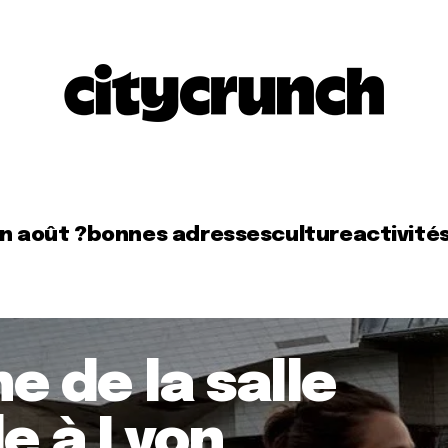
en août ?
bonnes adresses
culture
activité
e de la salle
le à Lyon