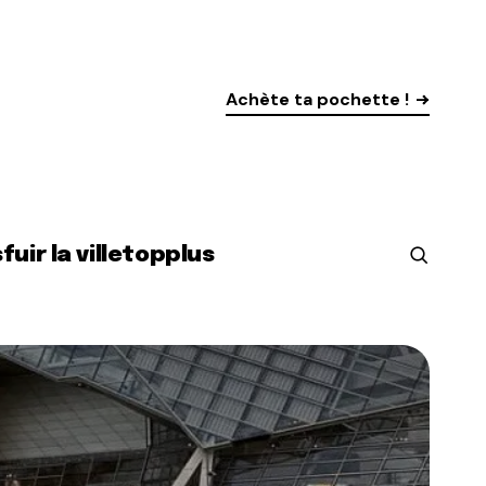
Achète ta pochette !
s
fuir la ville
top
plus