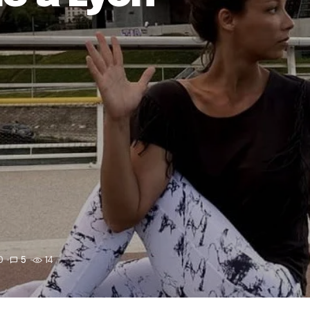
0
5
14