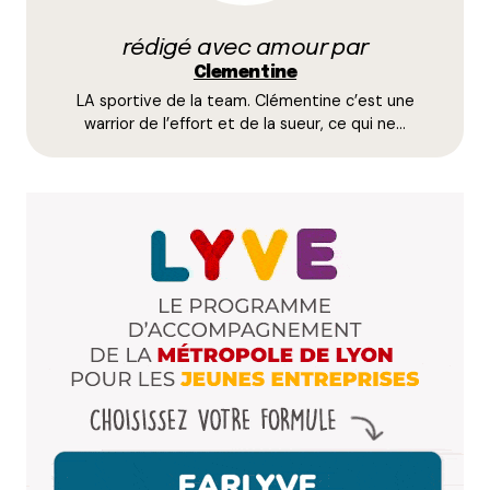
la voiture, c’est mieux !
rédigé avec amour par
Un super site nous présente ça, avec par exemple
Clementine
une ballade à faire à pied / à vélo en prenant le TER
LA sportive de la team. Clémentine c’est une
https://naturesansvoiture.wordpress.com/2015/03/0
warrior de l’effort et de la sueur, ce qui ne…
chemin-du-tacot/
Répondre
Clémentine
14 mars 2016 à 19 h 39 min
Mais bien sûr ! D’ailleurs, je suis passée refaire le
plein ce soir
Répondre
Hélène
16 mars 2016 à 17 h 37 min
« La randonnée, en général, ça intéresse surtout les
vieux, non ? ».