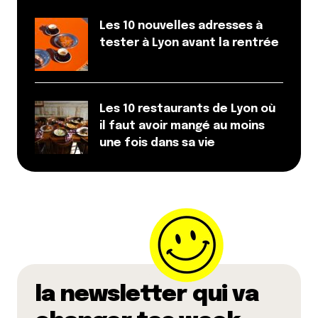
Les 10 nouvelles adresses à
tester à Lyon avant la rentrée
Votre adresse e-mail ne sera pas publiée.
Les
champs obligatoires sont indiqués avec
*
Les 10 restaurants de Lyon où
Prévenez-moi de tous les nouveaux commentaires
il faut avoir mangé au moins
par e-mail.
une fois dans sa vie
Name
*
E-mail
*
Dis-nous tout
*
la newsletter qui va