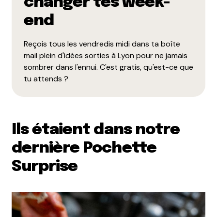
changer tes week-
end
Reçois tous les vendredis midi dans ta boîte
mail plein d'idées sorties à Lyon pour ne jamais
Enregistrer mon nom, mon e-mail et mon site dans le
navigateur pour mon prochain commentaire.
sombrer dans l'ennui. C'est gratis, qu'est-ce que
tu attends ?
Et bim !
Ils étaient dans notre
dernière Pochette
Surprise