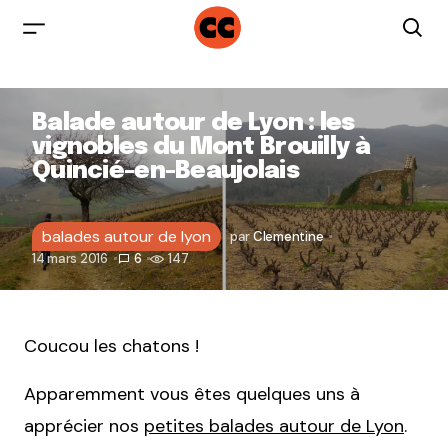
Balade autour de Lyon : les
vignobles du Mont Brouilly à
Quincié-en-Beaujolais
balades autour de lyon
par
Clementine
14 mars 2016
6
147
Coucou les chatons !
Apparemment vous êtes quelques uns à
apprécier nos
petites balades autour de Lyon
.