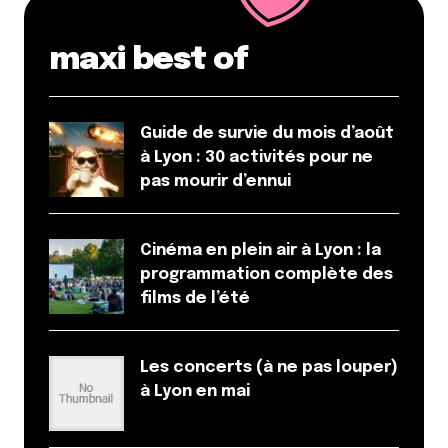
La voie verte est des plus sécurisé et monte en
maxi best of
pente (très) douce aucune difficulté. Retour encore
plus facile.
@ lyonavelo intéressant la balade vélo !
Guide de survie du mois d’août
à Lyon : 30 activités pour ne
PS : le tracé de la voie verte :
pas mourir d’ennui
http://www.openstreetmap.org/#map=13/46.1293/4.6
Répondre
Cinéma en plein air à Lyon : la
Clementine
programmation complète des
18 mars 2016 à 8 h 59 min
films de l’été
Merci beaucoup Mydjey !
Je ne connaissais pas cette possibilité : c’est
Les concerts (à ne pas louper)
super ! Je vais mettre à jour l’article en prenant
à Lyon en mai
en compte cette info.
Répondre