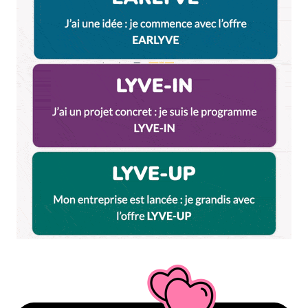
Boh ?!
Je fais partie de ceux qui aiment beaucoup ces
billets, toujours à la recherche de pistes et d’idées
de balades pour aller se dégourdir hors de Lyon,
donc merci !
Répondre
mydjey
18 mars 2016 à 0 h 02 min
Merci pour l’article.
Il est facilement possible d’y aller en vélo depuis
Lyon.
TER Lyon –> Belleville; puis prendre la voie verte qui
va de Belleville à Beaujeu (elle peut d’ailleurs
représenter une sortie en elle-même à vélo/roller).
Puis sortir de la voie verte à Saint Nizier. Il reste
2km pour rejoindre Quincié-en-Beaujolais.