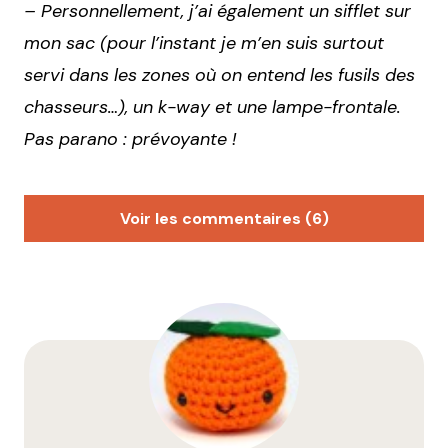
– Personnellement, j’ai également un sifflet sur
mon sac (pour l’instant je m’en suis surtout
servi dans les zones où on entend les fusils des
chasseurs…), un k-way et une lampe-frontale.
Pas parano : prévoyante !
Voir les commentaires (6)
littlecelt
14 mars 2016 à 18 h 30 min
Bio les fruits secs !
Répondre
lyonavelo
14 mars 2016 à 19 h 26 min
Et si en plus on peut faire les ballades sans prendre