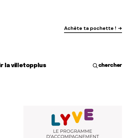
Achète ta pochette !
r la ville
top
plus
chercher