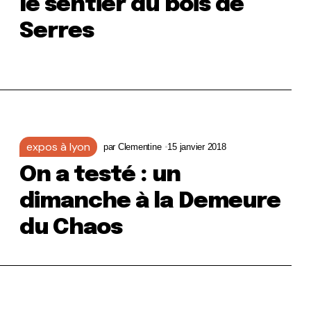
le sentier du bois de
Serres
expos à lyon
par
Clementine
15 janvier 2018
On a testé : un
dimanche à la Demeure
du Chaos