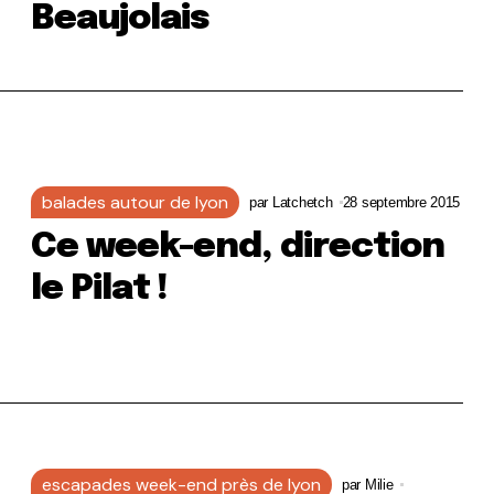
Beaujolais
balades autour de lyon
par
Latchetch
28 septembre 2015
Ce week-end, direction
le Pilat !
escapades week-end près de lyon
par
Milie