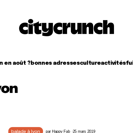
n en août ?
bonnes adresses
culture
activités
fui
yon
balade à lyon
par
Happy Fab
25 mars 2019